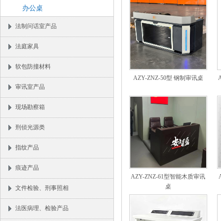
办公桌
法制问话室产品
法庭家具
软包防撞材料
AZY-ZNZ-50型 钢制审讯桌
审讯室产品
现场勘察箱
刑侦光源类
指纹产品
痕迹产品
AZY-ZNZ-61型智能木质审讯
桌
文件检验、刑事照相
法医病理、检验产品