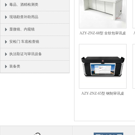
毒品、酒精检测类
现场勘查补助用品
显微镜、内窥镜
AZY-ZNZ-68型 全软包审讯桌
安检门 车底检查镜
执法取证与审讯设备
装备类
AZY-ZNZ-65型 钢制审讯桌